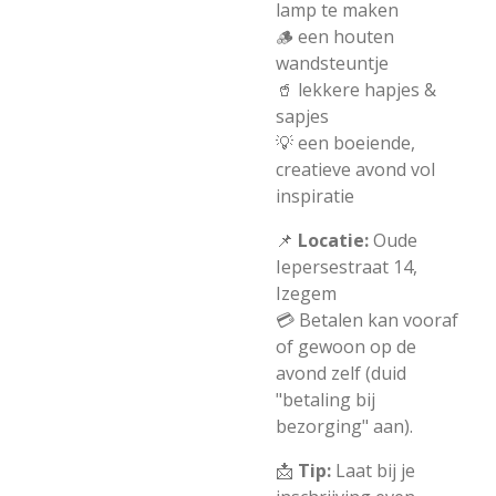
lamp te maken
🪵 een houten
wandsteuntje
🥤 lekkere hapjes &
sapjes
💡 een boeiende,
creatieve avond vol
inspiratie
📌
Locatie:
Oude
Iepersestraat 14,
Izegem
💳 Betalen kan vooraf
of gewoon op de
avond zelf (duid
"betaling bij
bezorging" aan).
📩
Tip:
Laat bij je