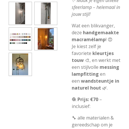
✨
Maak je eigen unieke
sfeerlamp – helemaal in
jouw stijl!
Wat een blikvanger,
deze
handgemaakte
macramélamp
! 😍
Je kiest zelf je
favoriete
kleurtjes
touw
🎨, en werkt met
een stijlvolle
messing
lampfitting
en
een
wandsteuntje in
naturel hout
🌿.
🧶
Prijs: €70
–
inclusief:
🔧 alle materialen &
gereedschap om je