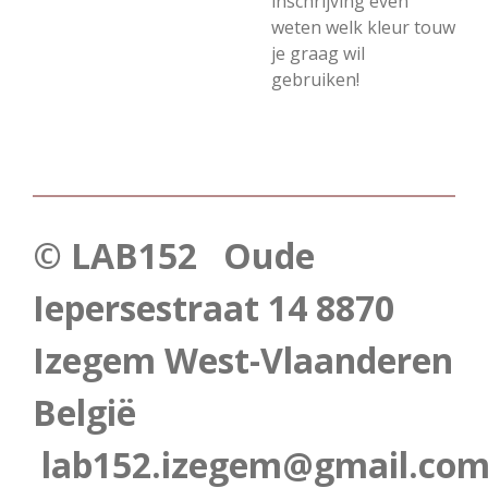
inschrijving even
weten welk kleur touw
je graag wil
gebruiken!
© LAB152 Oude
Iepersestraat 14 8870
Izegem West-Vlaanderen
België
lab152.izegem@gmail.co