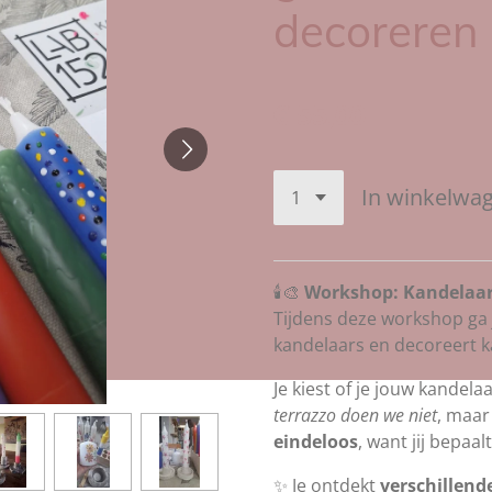
decoreren
€ 55,00
In winkelwa
🕯️🎨
Workshop: Kandelaar
Tijdens deze workshop ga je
kandelaars en decoreert k
Je kiest of je jouw kandela
terrazzo doen we niet
, maar
eindeloos
, want jij bepaal
✨ Je ontdekt
verschillend