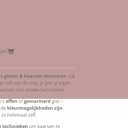
gen
s gieten & kaarsen decoreren
🎨🕯️
 zelf aan de slag: je giet je eigen
aarsen met unieke technieken.
ars
effen
of
gemarmerd
giet –
 de
kleurmogelijkheden zijn
t ze helemaal zelf.
e technieken
om kaarsen te