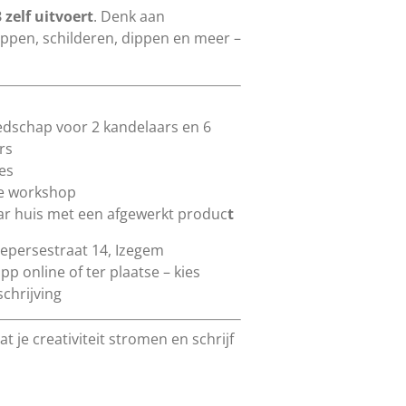
3 zelf uitvoert
. Denk aan
ppen, schilderen, dippen en meer –
eedschap voor 2 kandelaars en 6
rs
jes
ige workshop
naar huis met een afgewerkt produc
t
epersestraat 14, Izegem
p online of ter plaatse – kies
schrijving
t je creativiteit stromen en schrijf