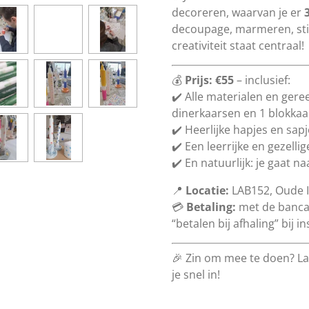
decoreren, waarvan je er
decoupage, marmeren, sti
creativiteit staat centraal!
💰
Prijs: €55
– inclusief:
✔️ Alle materialen en ger
dinerkaarsen en 1 blokkaa
✔️ Heerlijke hapjes en sap
✔️ Een leerrijke en gezell
✔️ En natuurlijk: je gaat 
📍
Locatie:
LAB152, Oude I
💳
Betaling:
met de bancap
“betalen bij afhaling” bij in
🎉 Zin om mee te doen? Laa
je snel in!