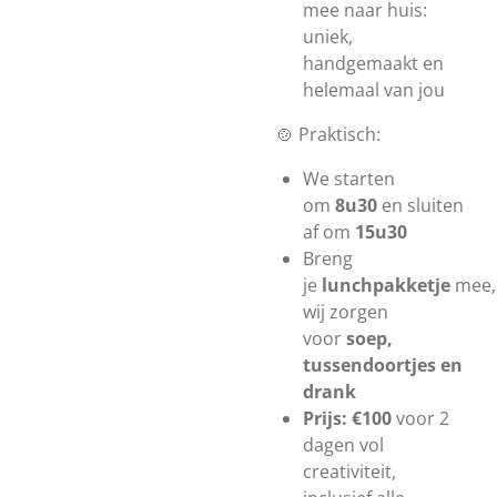
mee naar huis:
uniek,
handgemaakt en
helemaal van jou
🍲 Praktisch:
We starten
om
8u30
en sluiten
af om
15u30
Breng
je
lunchpakketje
mee,
wij zorgen
voor
soep,
tussendoortjes en
drank
Prijs: €100
voor 2
dagen vol
creativiteit,