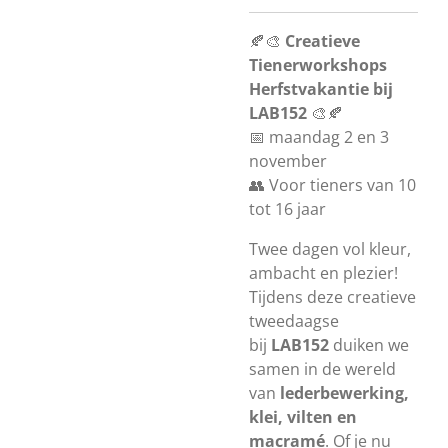
🍂🎨
Creatieve
Tienerworkshops
Herfstvakantie bij
LAB152
🎨🍂
📅
maandag 2 en 3
november
👥 Voor tieners van 10
tot 16 jaar
Twee dagen vol kleur,
ambacht en plezier!
Tijdens deze creatieve
tweedaagse
bij
LAB152
duiken we
samen in de wereld
van
lederbewerking,
klei, vilten en
macramé
. Of je nu