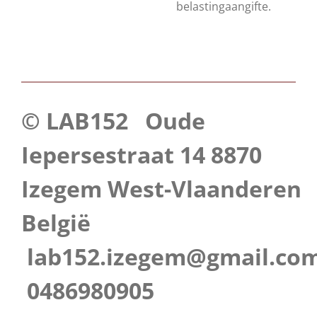
belastingaangifte.
© LAB152 Oude
Iepersestraat 14 8870
Izegem West-Vlaanderen
België
lab152.izegem@gmail.co
0486980905