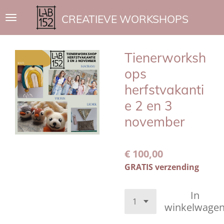
Ga
CREATIEVE WORKSHOPS
direct
naar
de
Tienerworksh
hoofdinhoud
ops
herfstvakanti
e 2 en 3
november
€ 100,00
GRATIS verzending
In
winkelwage