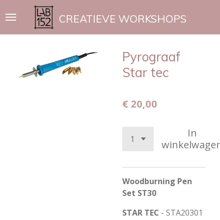
Ga
CREATIEVE WORKSHOPS
direct
naar
de
Pyrograaf
hoofdinhoud
Star tec
€ 20,00
In
winkelwage
Woodburning Pen
Set ST30
STAR TEC
-
STA20301