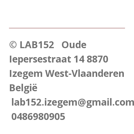
© LAB152 Oude
Iepersestraat 14 8870
Izegem West-Vlaanderen
België
lab152.izegem@gmail.co
0486980905