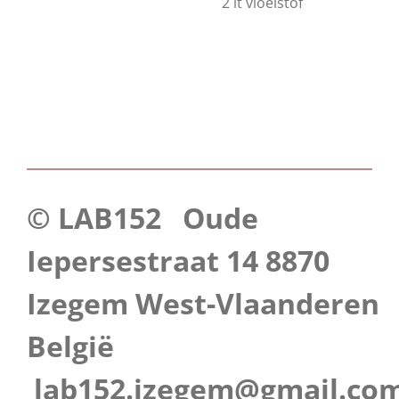
2 lt vloeistof
© LAB152 Oude
Iepersestraat 14 8870
Izegem West-Vlaanderen
België
lab152.izegem@gmail.co