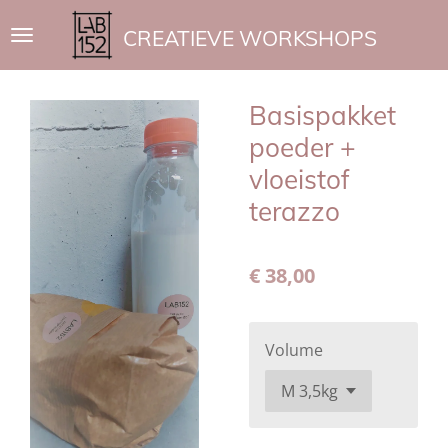
Ga
CREATIEVE WORKSHOPS
direct
naar
de
Basispakket
hoofdinhoud
poeder +
vloeistof
terazzo
€ 38,00
Volume