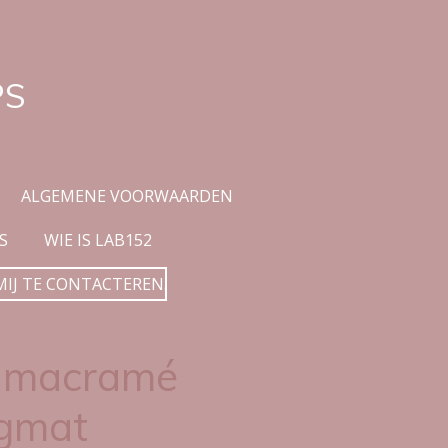
PS
ALGEMENE VOORWAARDEN
S
WIE IS LAB152
MIJ TE CONTACTEREN.
 macramé
gmat