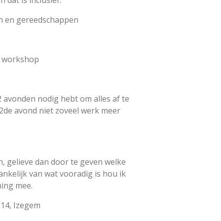
dat is inclusief:
en en gereedschappen
ke workshop
 2 avonden nodig hebt om alles af te
 2de avond niet zoveel werk meer
en, gelieve dan door te geven welke
hankelijk van wat vooradig is hou ik
ning mee.
 14, Izegem