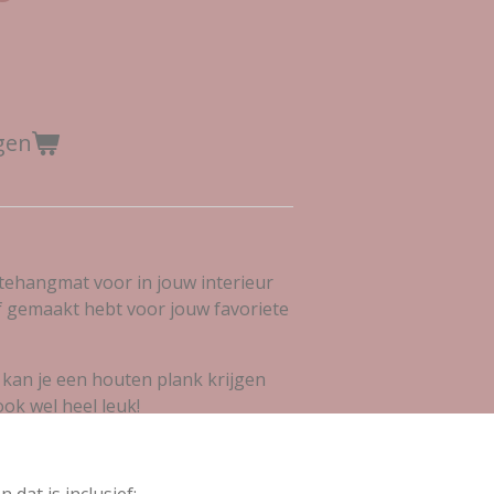
gen
ttehangmat voor in jouw interieur
lf gemaakt hebt voor jouw favoriete
 kan je een houten plank krijgen
ook wel heel leuk!