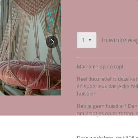
€ 60,00
In winkelwa
Macramé op en top!
Heel decoratief is deze ka
en superleuk dat je die ze
huisdier!
Heb je geen huisdier? Dan
om plantjes op te zetten.. 