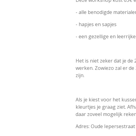
Deze workshop kost 65€ en 
- alle benodigde material
- hapjes en sapjes
- een gezellige en leerrij
Het is niet zeker dat je de
werken. Zowiezo zal er de
zijn.
Als je kiest voor het kuss
kleurtjes je graag ziet. Af
daar zoveel mogelijk reke
Adres: Oude Iepersestraat