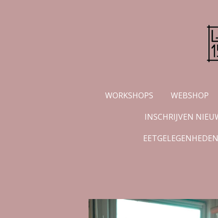
Ga
direct
naar
de
hoofdinhoud
WORKSHOPS
WEBSHOP
INSCHRIJVEN NIEU
EETGELEGENHEDEN