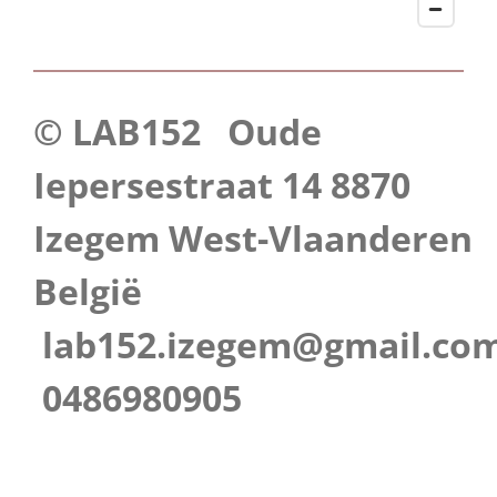
© LAB152 Oude
Iepersestraat 14 8870
Izegem West-Vlaanderen
België
lab152.izegem@gmail.co
0486980905