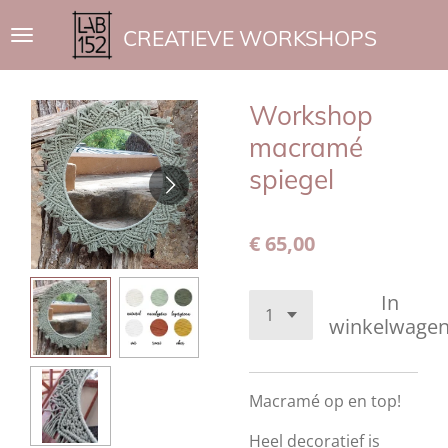
Ga
CREATIEVE WORKSHOPS
direct
naar
de
Workshop
hoofdinhoud
macramé
spiegel
€ 65,00
In
winkelwage
Macramé op en top!
Heel decoratief is