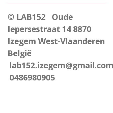
© LAB152 Oude
Iepersestraat 14 8870
Izegem West-Vlaanderen
België
lab152.izegem@gmail.co
0486980905