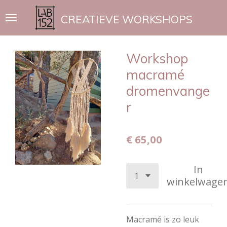
Ga
CREATIEVE WORKSHOPS
direct
naar
de
Workshop
hoofdinhoud
macramé
dromenvange
r
€ 65,00
In
winkelwage
Macramé is zo leuk