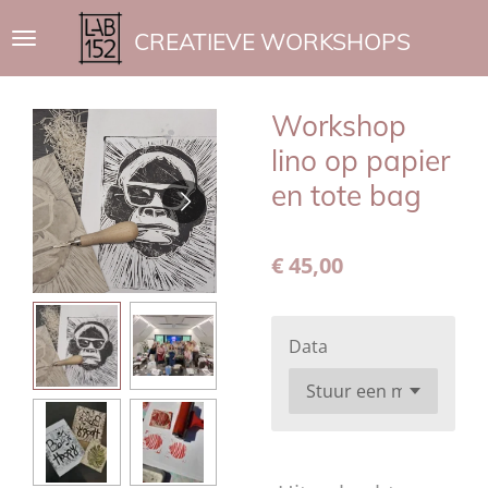
Ga
CREATIEVE WORKSHOPS
direct
naar
de
Workshop
hoofdinhoud
lino op papier
en tote bag
€ 45,00
Data