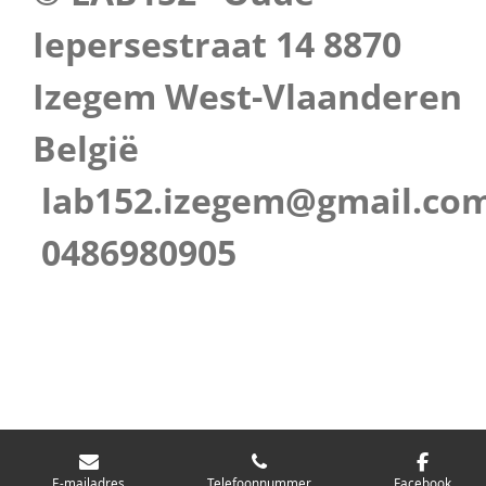
Iepersestraat 14 8870
Izegem West-Vlaanderen
België
lab152.izegem@gmail.co
0486980905
E-mailadres
Telefoonnummer
Facebook