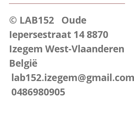
© LAB152 Oude
Iepersestraat 14 8870
Izegem West-Vlaanderen
België
lab152.izegem@gmail.co
0486980905