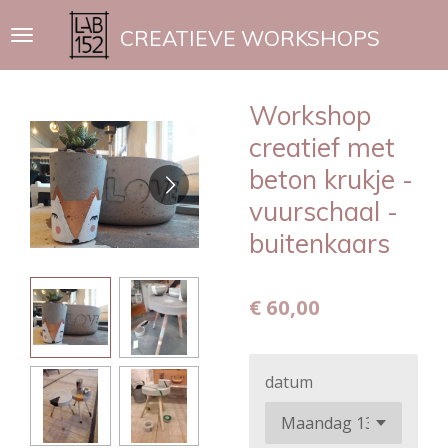
Ga
CREATIEVE WORKSHOPS
direct
naar
de
Workshop
hoofdinhoud
creatief met
beton krukje -
vuurschaal -
buitenkaars
€ 60,00
datum