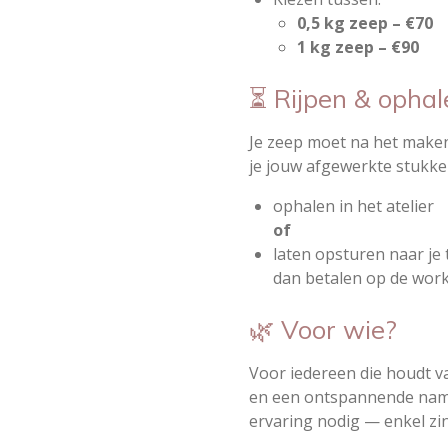
0,5 kg zeep – €70
1 kg zeep – €90
⏳ Rijpen & ophal
Je zeep moet na het mak
je jouw afgewerkte stukke
ophalen in het atelier
of
laten opsturen naar je
dan betalen op de work
🌿 Voor wie?
Voor iedereen die houdt v
en een ontspannende nami
ervaring nodig — enkel zin