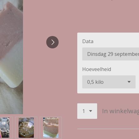
€ 70,00
Data
Hoeveelheid
In winkelwa