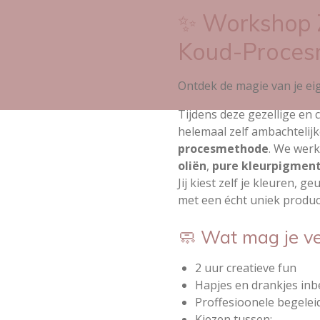
✨ Workshop 
Koud-Proces
Ontdek de magie van je eig
Tijdens deze gezellige en 
helemaal zelf ambachtelij
procesmethode
. We werk
oliën
,
pure kleurpigmen
Jij kiest zelf je kleuren, g
met een écht uniek produc
🧼 Wat mag je v
2 uur creatieve fun
Hapjes en drankjes in
Proffesioonele begelei
Kiezen tussen: