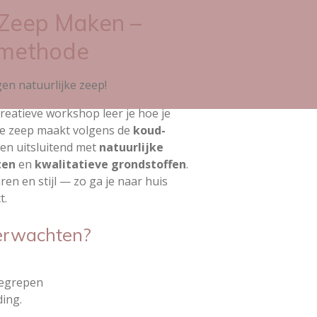
Zeep Maken –
methode
en natuurlijke zeep!
creatieve workshop leer je hoe je
ke zeep maakt volgens de
koud-
en uitsluitend met
natuurlijke
ten
en
kwalitatieve grondstoffen
.
euren en stijl — zo ga je naar huis
t.
erwachten?
begrepen
ding.