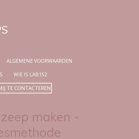
PS
ALGEMENE VOORWAARDEN
S
WIE IS LAB152
MIJ TE CONTACTEREN.
zeep maken -
esmethode