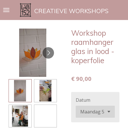
Ga
CREATIEVE WORKSHOPS
direct
naar
de
Workshop
hoofdinhoud
raamhanger
glas in lood -
koperfolie
€ 90,00
Datum