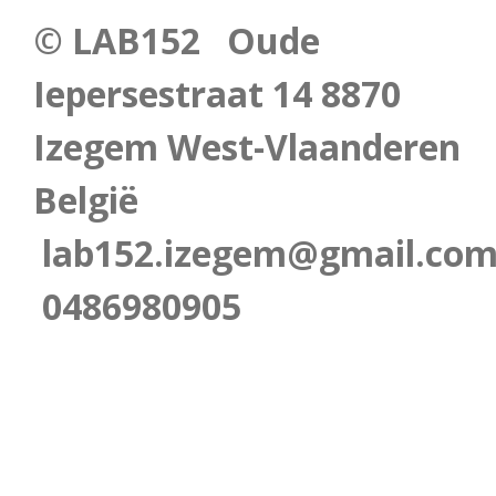
© LAB152 Oude
Iepersestraat 14 8870
Izegem West-Vlaanderen
België
lab152.izegem@gmail.co
0486980905