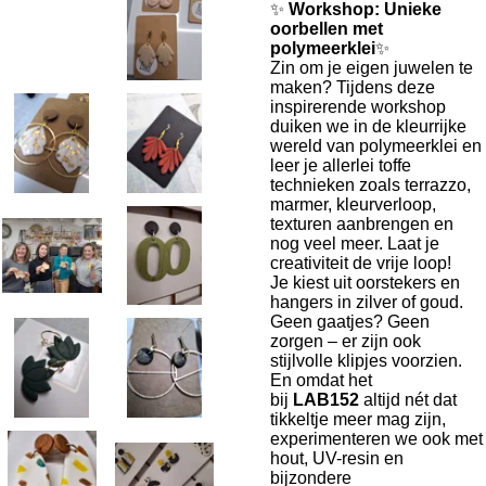
✨
Workshop: Unieke
oorbellen met
polymeerklei
✨
Zin om je eigen juwelen te
maken? Tijdens deze
inspirerende workshop
duiken we in de kleurrijke
wereld van polymeerklei en
leer je allerlei toffe
technieken zoals terrazzo,
marmer, kleurverloop,
texturen aanbrengen en
nog veel meer. Laat je
creativiteit de vrije loop!
Je kiest uit oorstekers en
hangers in zilver of goud.
Geen gaatjes? Geen
zorgen – er zijn ook
stijlvolle klipjes voorzien.
En omdat het
bij
LAB152
altijd nét dat
tikkeltje meer mag zijn,
experimenteren we ook met
hout, UV-resin en
bijzondere