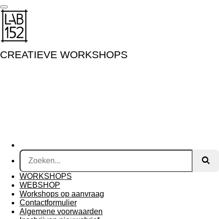
Ga
direct
naar
de
hoofdinhoud
CREATIEVE WORKSHOPS
WORKSHOPS
WEBSHOP
Workshops op aanvraag
Contactformulier
Algemene voorwaarden