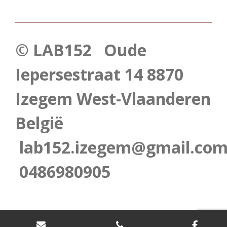
© LAB152 Oude
Iepersestraat 14 8870
Izegem West-Vlaanderen
België
lab152.izegem@gmail.co
0486980905