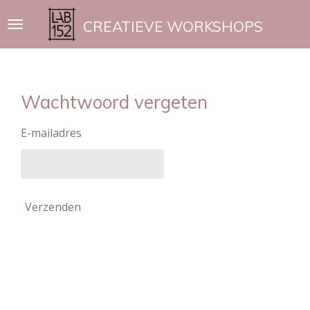
Ga
CREATIEVE WORKSHOPS
direct
naar
de
hoofdinhoud
Wachtwoord vergeten
E-mailadres
Verzenden