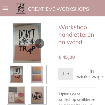
Ga
CREATIEVE WORKSHOPS
direct
naar
de
Workshop
hoofdinhoud
handletteren
on wood
€ 45,00
In
winkelwage
Tijdens deze
workshop schilderen