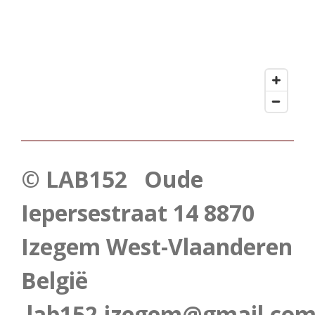
© LAB152 Oude
Iepersestraat 14 8870
Izegem West-Vlaanderen
België
lab152.izegem@gmail.co